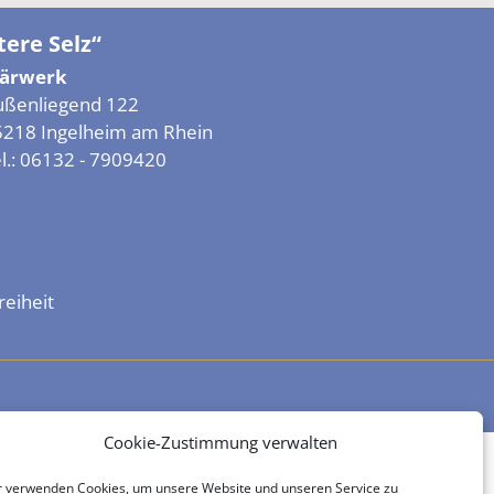
ere Selz“
lärwerk
ußenliegend 122
5218 Ingelheim am Rhein
l.:
06132 - 7909420
reiheit
Cookie-Zustimmung verwalten
r verwenden Cookies, um unsere Website und unseren Service zu