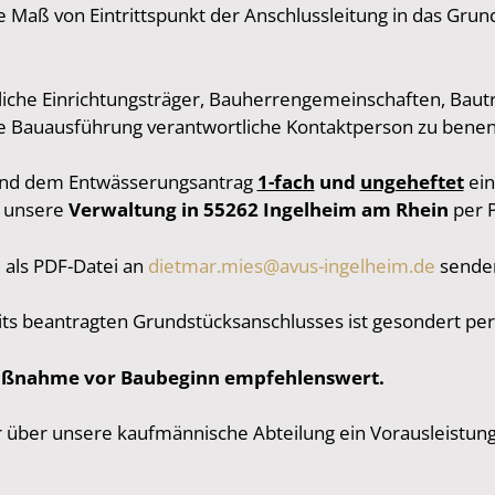
aß von Eintrittspunkt der Anschlussleitung in das Grund
he Einrichtungsträger, Bauherrengemeinschaften, Bauträ
ie Bauausführung verantwortliche Kontaktperson zu bene
 und dem Entwässerungsantrag
1-fach
und
ungeheftet
ein
n unsere
Verwaltung in
55262
Ingelheim
am Rhein
per 
l als PDF-Datei an
dietmar.mies@avus-ingelheim.de
sende
eits beantragten Grundstücksanschlusses ist gesondert per
umaßnahme vor Baubeginn empfehlenswert.
r über unsere kaufmännische Abteilung ein Vorausleistun