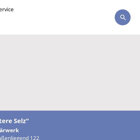
ervice
ere Selz“
lärwerk
ußenliegend 122