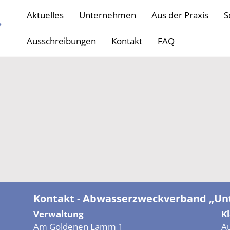
Aktuelles
Unternehmen
Aus der Praxis
S
Ausschreibungen
Kontakt
FAQ
Kontakt - Abwasserzweckverband „Unt
Verwaltung
K
Am Goldenen Lamm 1
A