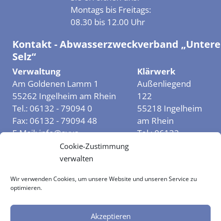
Montags bis Freitags:
08.30 bis 12.00 Uhr
Kontakt - Abwasserzweckverband „Untere
Selz“
Verwaltung
Klärwerk
Am Goldenen Lamm 1
Außenliegend
55262 Ingelheim am Rhein
122
Tel.:
06132 - 79094 0
55218 Ingelheim
Fax:
06132 - 79094 48
am Rhein
E-Mail:
info@avus-
Tel.:
06132 -
ingelheim.de
7909420
Cookie-Zustimmung
Rechnungen:
verwalten
rechnung@avus-
Wir verwenden Cookies, um unsere Website und unseren Service zu
ingelheim.de
optimieren.
Datenschutzerklärung
Kontakt
Impressum
Akzeptieren